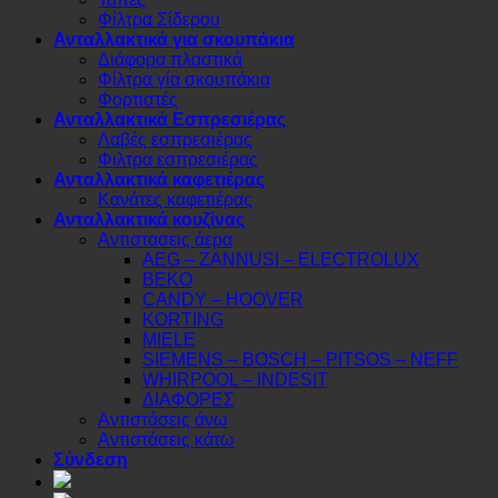
Φίλτρα Σίδερου
Ανταλλακτικά για σκουπάκια
Διάφορα πλαστικά
Φίλτρα γία σκουπάκια
Φορτιστές
Ανταλλακτικά Εσπρεσιέρας
Λαβές εσπρεσιέρας
Φιλτρα εσπρεσιέρας
Ανταλλακτικά καφετιέρας
Κανάτες καφετιέρας
Ανταλλακτικά κουζίνας
Αντιστασεις άερα
AEG – ZANNUSI – ELECTROLUX
BEKO
CANDY – HOOVER
KORTING
MIELE
SIEMENS – BOSCH – PITSOS – NEFF
WHIRPOOL – INDESIT
ΔΙΑΦΟΡΕΣ
Αντιστάσεις άνω
Αντιστάσεις κάτω
Σύνδεση