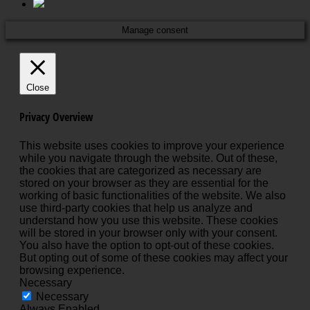
Manage consent
Close
Privacy Overview
This website uses cookies to improve your experience
while you navigate through the website. Out of these,
the cookies that are categorized as necessary are
stored on your browser as they are essential for the
working of basic functionalities of the website. We also
use third-party cookies that help us analyze and
understand how you use this website. These cookies
will be stored in your browser only with your consent.
You also have the option to opt-out of these cookies.
But opting out of some of these cookies may affect your
browsing experience.
Necessary
Necessary
Always Enabled