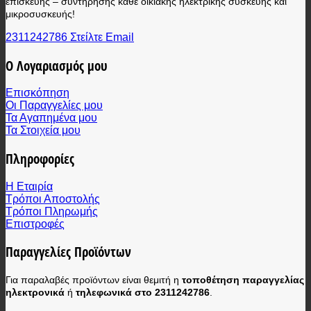
επισκευής – συντήρησης κάθε οικιακής ηλεκτρικής συσκευής και
μικροσυσκευής!
2311242786
Στείλτε Email
Ο Λογαριασμός μου
Επισκόπηση
Οι Παραγγελίες μου
Τα Αγαπημένα μου
Τα Στοιχεία μου
Πληροφορίες
Η Εταιρία
Τρόποι Αποστολής
Τρόποι Πληρωμής
Επιστροφές
Παραγγελίες Προϊόντων
Για παραλαβές προϊόντων είναι θεμιτή η
τοποθέτηση παραγγελίας
ηλεκτρονικά
ή
τηλεφωνικά στο 2311242786
.