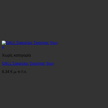
+
Χωρίς κατηγορία
GALL Σακούλες Σκούπας 5τμχ
6.34
€
με Φ.Π.Α.