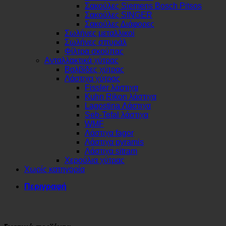
Σακούλες Siemens Bosch Pitsos
Σακούλες SINGER
Σακούλες Διάφορες
Σωλήνες μεταλλικοί
Σωλήνες σπυράλ
Φίλτρα σκούπας
Ανταλλακτικά χύτρας
Βαλβίδες χύτρας
Λάστιχα χύτρας
Fissler λάστιχα
Kuhn Rikon λάστιχα
Lagostina Λάστιχα
Seb-Tefal λάστιχα
WMF
Λάστιχα fagor
Λάστιχα pyramis
Λάστιχα sitram
Χερούλια χύτρας
Χωρίς κατηγορία
Περιγραφή