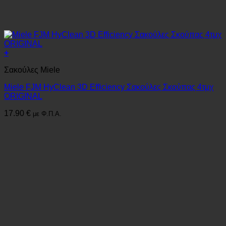
+
Σακούλες Miele
Miele FJM HyClean 3D Efficiency Σακούλες Σκούπας 4τμχ
ORIGINAL
17.90
€
με Φ.Π.Α.