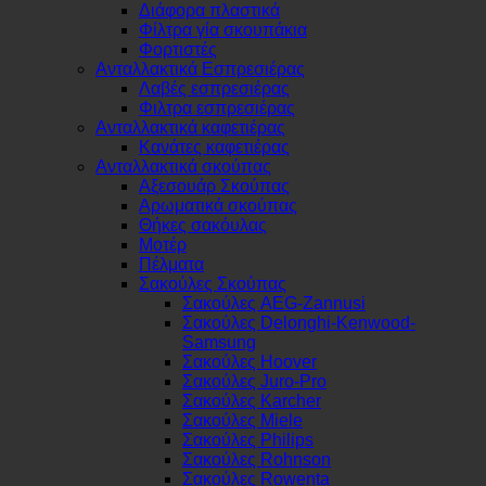
Διάφορα πλαστικά
Φίλτρα γία σκουπάκια
Φορτιστές
Ανταλλακτικά Εσπρεσιέρας
Λαβές εσπρεσιέρας
Φιλτρα εσπρεσιέρας
Ανταλλακτικά καφετιέρας
Κανάτες καφετιέρας
Ανταλλακτικά σκούπας
Αξεσουάρ Σκούπας
Αρωματικά σκούπας
Θήκες σακόυλας
Μοτέρ
Πέλματα
Σακούλες Σκούπας
Σακούλες AEG-Zannusi
Σακούλες Delonghi-Kenwood-
Samsung
Σακούλες Hoover
Σακούλες Juro-Pro
Σακούλες Karcher
Σακούλες Miele
Σακούλες Philips
Σακούλες Rohnson
Σακούλες Rowenta