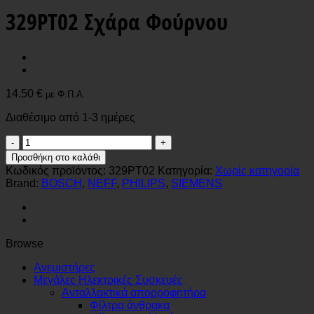
329PT02 Σχάρα Φούρνου
14.50
€
με Φ.Π.Α.
Διαθέσιμο από 1-3 ημέρες
329PT02
Σχάρα
Προσθήκη στο καλάθι
Φούρνου
Κωδικός προϊόντος:
329PT02
Κατηγορία:
Χωρίς κατηγορία
ποσότητα
Brand:
BOSCH
,
NEFF
,
PHILIPS
,
SIEMENS
Browse
Ανεμιστήρες
Μεγάλες Ηλεκτρικές Συσκευές
Ανταλλακτικά απορροφητήρα
Φίλτρα άνθρακα