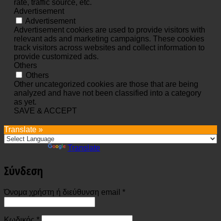
rate, traffic source, etc.
Advertisement
Advertisement
Advertisement cookies are used to provide visitors with
relevant ads and marketing campaigns. These cookies
track visitors across websites and collect information to
provide customized ads.
Others
Others
Other uncategorized cookies are those that are being
analyzed and have not been classified into a category
as yet.
SAVE & ACCEPT
Translate »
Powered by
Translate
Σύνδεση
Απαιτείται
Όνομα χρήστη ή διεύθυνση email
*
Απαιτείται
Κωδικός
*