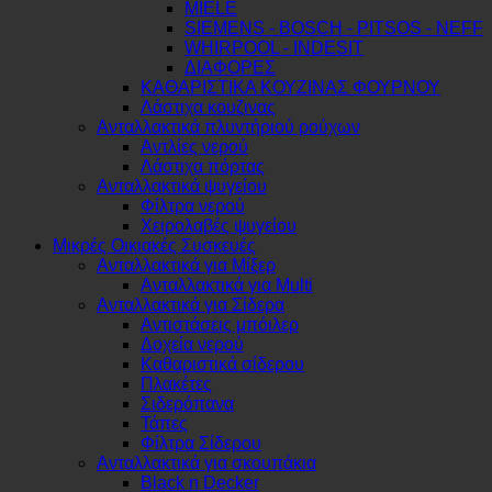
MIELE
SIEMENS - BOSCH - PITSOS - NEFF
WHIRPOOL - INDESIT
ΔΙΑΦΟΡΕΣ
ΚΑΘΑΡΙΣΤΙΚΑ ΚΟΥΖΙΝΑΣ ΦΟΥΡΝΟΥ
Λάστιχα κουζινας
Ανταλλακτικά πλυντήριού ρούχων
Αντλίες νερού
Λάστιχα πόρτας
Ανταλλακτικά ψυγείου
Φίλτρα νερού
Χειρολαβές ψυγείου
Μικρές Οικιακές Συσκευές
Ανταλλακτικά για Μίξερ
Ανταλλακτικά για Multi
Ανταλλακτικά για Σίδερα
Αντιστάσεις μπόιλερ
Δοχεία νερού
Καθαριστικά σίδερου
Πλακέτες
Σιδερόπανα
Τάπες
Φίλτρα Σίδερου
Ανταλλακτικά για σκουπάκια
Black n Decker