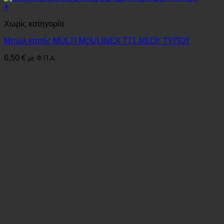
+
Χωρίς κατηγορία
Μπώλ κοπής MULTI MOULINEX Τ71 ΝΕΟΥ ΤΥΠΟΥ
6.50
€
με Φ.Π.Α.