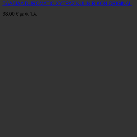
ΒΑΛΒΙΔΑ DUROMATIC ΧΥΤΡΑΣ KUHN RIKON ORIGINAL
38.00
€
με Φ.Π.Α.