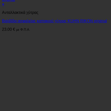
+
Ανταλλακτικά χύτρας
Βαλβίδα ασφαλείας καπακιού χύτρας KUHN RIKON original
23.00
€
με Φ.Π.Α.