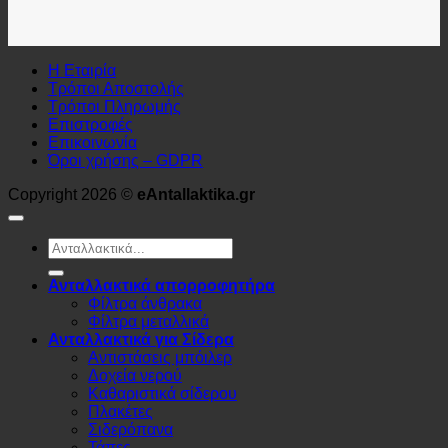
Η Εταιρία
Τρόποι Αποστολής
Τρόποι Πληρωμής
Επιστροφές
Επικοινωνία
Όροι χρήσης – GDPR
Copyright 2026 ©
eAntallaktika.gr
Αναζήτηση
για:
Ανταλλακτικά απορροφητήρα
Φίλτρα άνθρακα
Φίλτρα μεταλλικά
Ανταλλακτικά για Σίδερα
Αντιστάσεις μπόιλερ
Δοχεία νερού
Καθαριστικά σίδερου
Πλακέτες
Σιδερόπανα
Τάπες