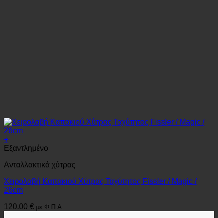
+
Εξαντλημένο
Ανταλλακτικά χύτρας
Χειρολαβή Καπακιού Xύτρας Ταχύτητος Fissler / Magic /
26cm
120.00
€
με Φ.Π.Α.