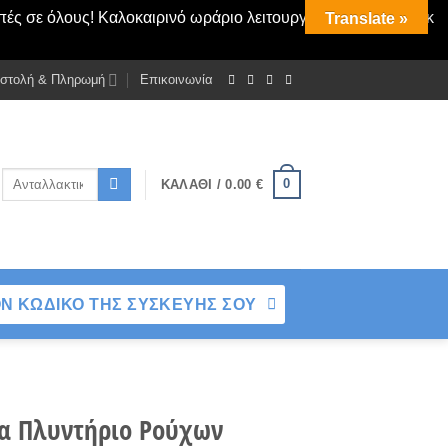
πές σε όλους! Καλοκαιρινό ωράριο λειτουργίας Δευτ - Παρασκ
Translate »
στολή & Πληρωμή
Επικοινωνία
Αναζήτηση
0
ΚΑΛΆΘΙ /
0.00
€
για:
Ν ΚΩΔΙΚΟ ΤΗΣ ΣΥΣΚΕΥΗΣ ΣΟΥ
ια Πλυντήριο Ρούχων