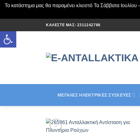
Το κατάστημα μας θα παραμένει κλειστό Τα Σάββατα Ιουλίου 
Μετάβαση
ΚΑΛΈΣΤΕ ΜΑΣ: 2311242786
στο
Ανοίξτε τη γραμμή εργαλείων
περιεχόμενο
ΜΕΓΆΛΕΣ ΗΛΕΚΤΡΙΚΈΣ ΣΥΣΚΕΥΈΣ