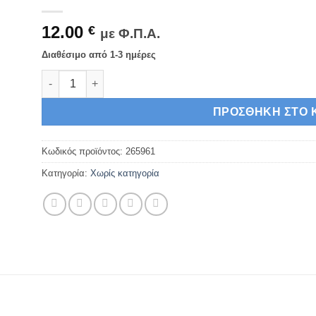
12.00
€
με Φ.Π.Α.
Διαθέσιμο από 1-3 ημέρες
265961 Ανταλλακτική Αντίσταση για Πλυντήριο Ρούχων 
ΠΡΟΣΘΉΚΗ ΣΤΟ 
Κωδικός προϊόντος:
265961
Κατηγορία:
Χωρίς κατηγορία