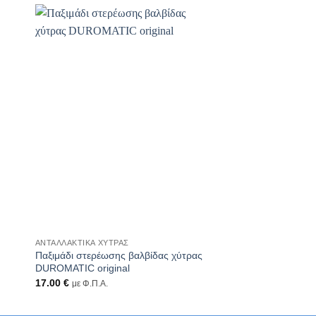
ΕΞΑΝΤΛ
+
+
ΑΝΤΑΛΛΑΚΤΙΚΆ ΧΎΤΡΑΣ
ΑΝΤΑΛΛΑΚΤΙΚΆ ΧΎΤΡΑ
Παξιμάδι στερέωσης βαλβίδας χύτρας
Χειρολαβή Καπακιού
DUROMATIC original
Ταχύτητος Fissler / 
17.00
€
120.00
€
με Φ.Π.Α.
με Φ.Π.Α.