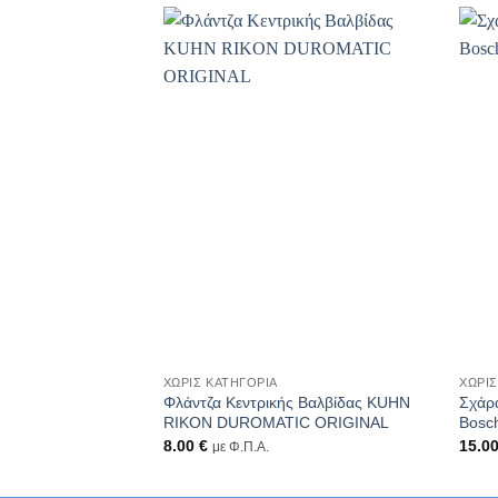
+
+
ΧΩΡΊΣ ΚΑΤΗΓΟΡΊΑ
ΧΩΡΊΣ
Φλάντζα Κεντρικής Βαλβίδας KUHN
Σχάρ
RIKON DUROMATIC ORIGINAL
Bosc
8.00
€
15.0
με Φ.Π.Α.