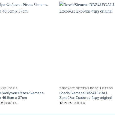
+
 ΚΑΤΗΓΟΡΊΑ
ΣΑΚΟΎΛΕΣ SIEMENS BOSCH PITSOS
α Φούρνου Pitsos-Siemens-
Bosch/Siemens BBZ41FGALL
h 46.5cm x 37cm
Σακούλες Σκούπας 4τμχ original
0
€
13.50
€
με Φ.Π.Α.
με Φ.Π.Α.